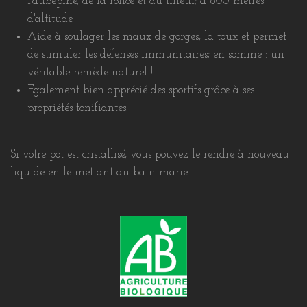
l'aubépine, de la ronce et du tilleul; à 800 mètres
d'altitude.
Aide à soulager les maux de gorges, la toux et permet
de stimuler les défenses immunitaires; en somme : un
véritable remède naturel !
Egalement bien apprécié des sportifs grâce à ses
propriétés tonifiantes.
Si votre pot est cristallisé, vous pouvez le rendre à nouveau
liquide en le mettant au bain-marie.