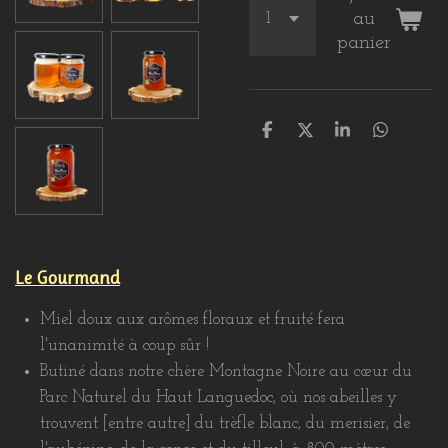
au
panier
P
P
P
P
a
a
a
a
r
r
r
r
t
t
t
t
a
a
a
a
g
g
g
g
e
e
e
e
r
r
r
r
Le Gourmand
Miel doux aux arômes floraux et fruité fera
l'unanimité à coup sûr !
Butiné dans notre chère Montagne Noire au cœur du
Parc Naturel du Haut Languedoc, où nos abeilles y
trouvent [entre autre] du trèfle blanc, du merisier, de