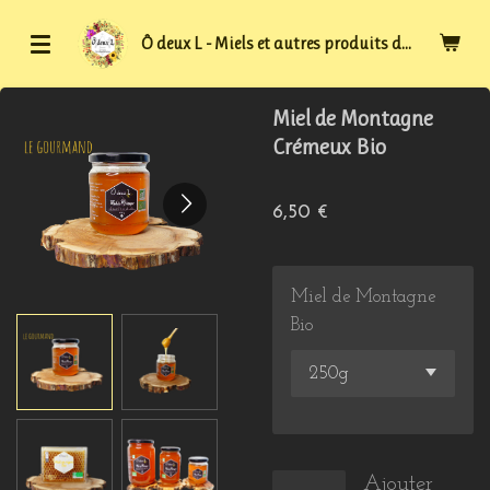
Passer
Ô deux L - Miels et autres produits de la ruche BIO
au
contenu
principal
Miel de Montagne
Crémeux Bio
6,50 €
Miel de Montagne
Bio
Ajouter