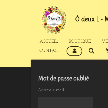
Passer
au
Ô deux L - 
contenu
principal
ACCUEIL
BOUTIQUE
VE
CONTACT
Mot de passe oublié
Adresse e-mail